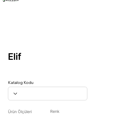
Mobilya Ayakları
Elif
Elif
DS018-07
Katalog Kodu
Renk
Ürün Ölçüleri
Altın / Gold
16x16x10 cm